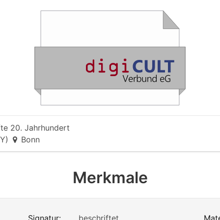
fte 20. Jahrhundert
NY)
Bonn
Merkmale
Signatur:
beschriftet
Mate