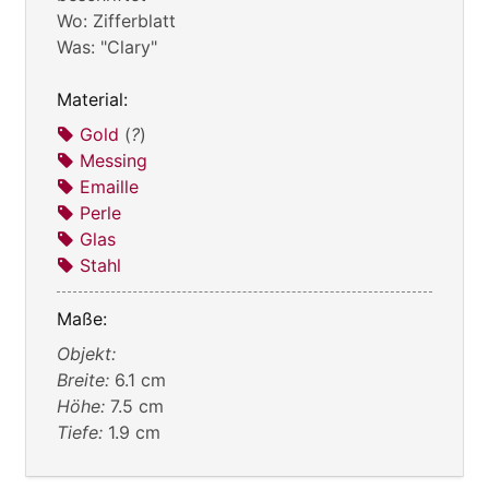
Wo: Zifferblatt
Was: "Clary"
Material:
Gold
(
?
)
Messing
Emaille
Perle
Glas
Stahl
Maße:
Objekt:
Breite:
6.1 cm
Höhe:
7.5 cm
Tiefe:
1.9 cm