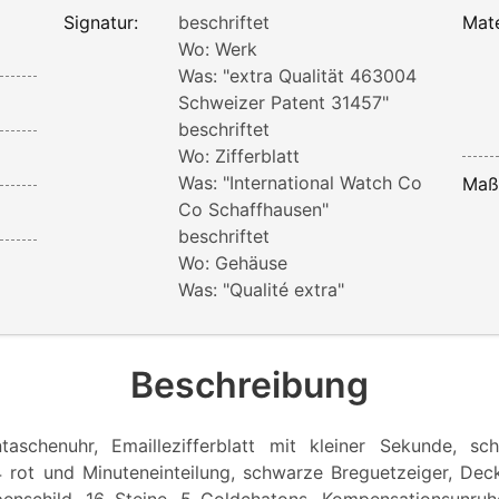
Signatur:
beschriftet
Mate
Wo: Werk
Was: "extra Qualität 463004
Schweizer Patent 31457"
beschriftet
Wo: Zifferblatt
Was: "International Watch Co
Maß
Co Schaffhausen"
beschriftet
Wo: Gehäuse
Was: "Qualité extra"
Beschreibung
ntaschenuhr, Emaillezifferblatt mit kleiner Sekunde, sc
24 rot und Minuteneinteilung, schwarze Breguetzeiger, Deck
nschild, 16 Steine, 5 Goldchatons, Kompensationsunruhe