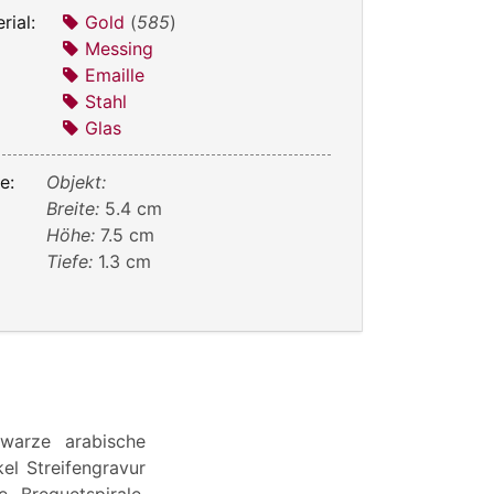
rial:
Gold
(
585
)
Messing
Emaille
Stahl
Glas
e:
Objekt:
Breite:
5.4 cm
Höhe:
7.5 cm
Tiefe:
1.3 cm
hwarze arabische
el Streifengravur
, Breguetspirale,