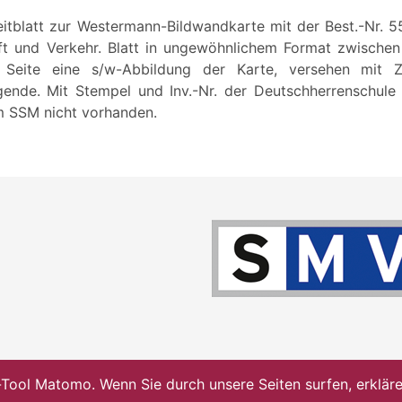
leitblatt zur Westermann-Bildwandkarte mit der Best.-Nr. 5
aft und Verkehr. Blatt in ungewöhnlichem Format zwische
Seite eine s/w-Abbildung der Karte, versehen mit Z
ende. Mit Stempel und Inv.-Nr. der Deutschherrenschule 
im SSM nicht vorhanden.
ol Matomo. Wenn Sie durch unsere Seiten surfen, erklären 