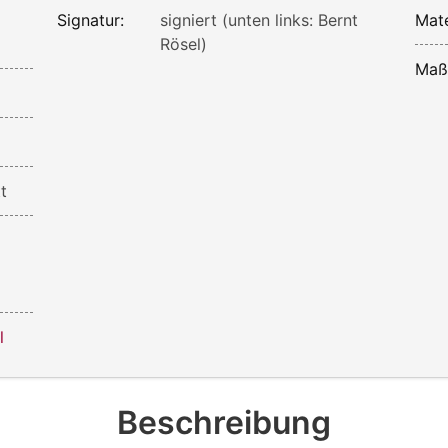
Signatur:
signiert (unten links: Bernt
Mate
Rösel)
Maß
t
l
Beschreibung