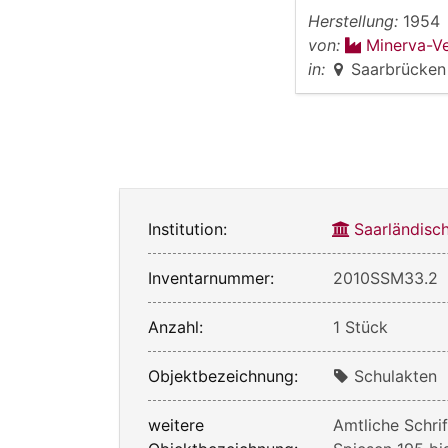
Herstellung:
1954
von:
Minerva-V
in:
Saarbrücken
Institution:
Saarländis
Inventarnummer:
2010SSM33.2
Anzahl:
1 Stück
Objektbezeichnung:
Schulakten
weitere
Amtliche Schri