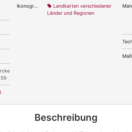
Ikonografie:
Landkarten verschiedener
Mate
Länder und Regionen
Tech
Maß
rcke
259
l
Beschreibung