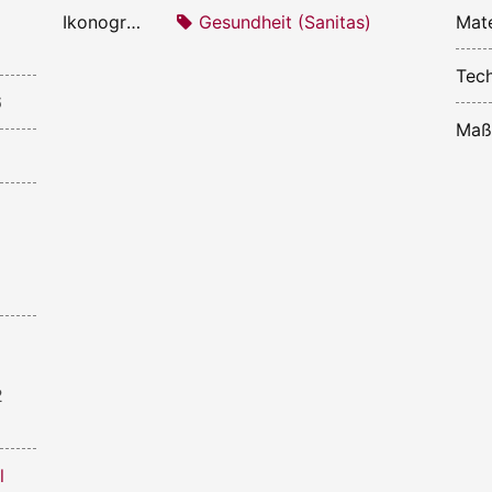
Ikonografie:
Gesundheit (Sanitas)
Mate
Tech
6
Maß
2
l