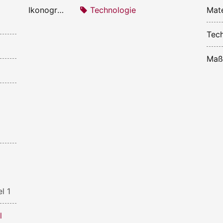
Ikonografie:
Technologie
Mate
Tech
Maß
l 1
l