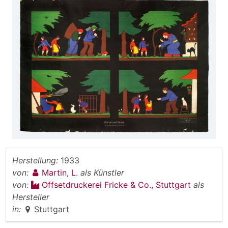
Herstellung:
1933
von:
Martin, L.
als Künstler
von:
Offsetdruckerei Fricke & Co., Stuttgart
als
Hersteller
in:
Stuttgart