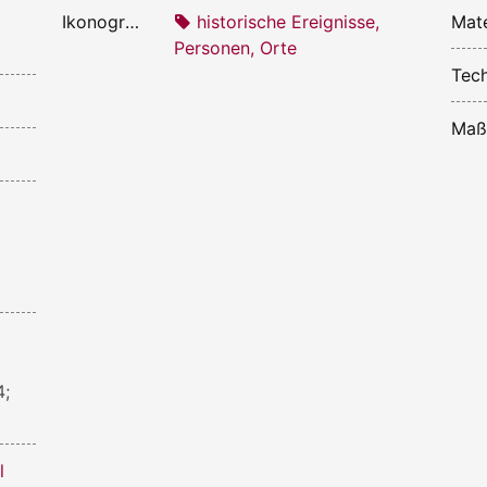
Ikonografie:
historische Ereignisse,
Mate
Personen, Orte
Tech
Maß
4;
l