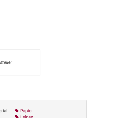
steller
rial:
Papier
Leinen