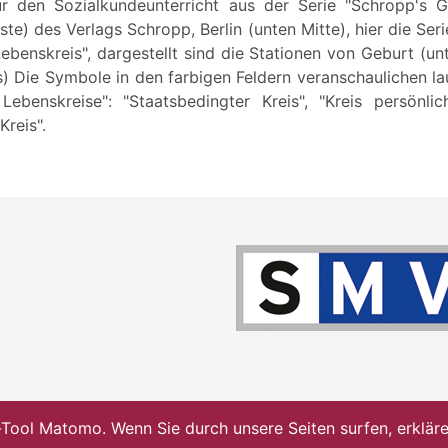
ür den Sozialkundeunterricht aus der Serie "Schropp's 
iste) des Verlags Schropp, Berlin (unten Mitte), hier die Se
ebenskreis", dargestellt sind die Stationen von Geburt (un
s) Die Symbole in den farbigen Feldern veranschaulichen l
 Lebenskreise": "Staatsbedingter Kreis", "Kreis persönlic
Kreis".
ol Matomo. Wenn Sie durch unsere Seiten surfen, erklären 