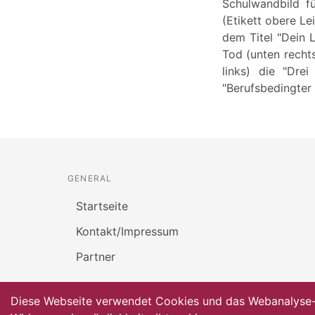
Schulwandbild f
(Etikett obere Le
dem Titel "Dein L
Tod (unten recht
links) die "Drei
"Berufsbedingter 
GENERAL
Startseite
Kontakt/Impressum
Partner
Diese Webseite verwendet Cookies und das Webanalyse-To