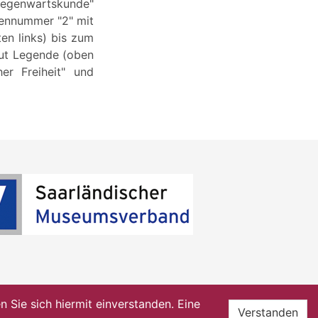
Gegenwartskunde"
riennummer "2" mit
ten links) bis zum
aut Legende (oben
her Freiheit" und
Sie sich hiermit einverstanden. Eine
Verstanden