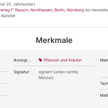
rtel 20. Jahrhundert
verlag F. Rausch, Nordhausen, Berlin, Nürnberg
als Herstelle
s Künstler
Merkmale
Ikonografie:
Pflanzen und Kräuter
Mate
Signatur:
signiert (unten rechts:
Münzer)
Tech
Maß