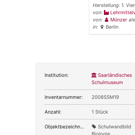
Herstellung:
1. Vie
von:
Lehrmittel
von:
Münzer
al
in:
Berlin
Institution:
Saarländisches
Schulmuseum
Inventarnummer:
2008SSM19
Anzahl:
1 Stück
Objektbezeichnung:
Schulwandbild
Biologie