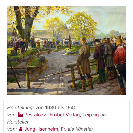
Herstellung:
von
1930
bis
1940
von:
Pestalozzi-Fröbel-Verlag, Leipzig
als
Hersteller
von:
Jung-Ilsenheim, Fr.
als Künstler