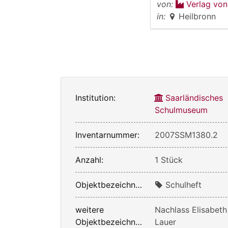
von:
Verlag von
in:
Heilbronn
Institution:
Saarländisches
Schulmuseum
Inventarnummer:
2007SSM1380.2
Anzahl:
1 Stück
Objektbezeichnung:
Schulheft
weitere
Nachlass Elisabeth
Objektbezeichnung:
Lauer