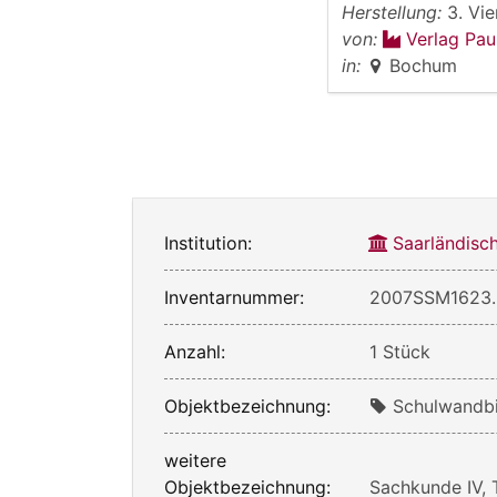
Herstellung:
3. Vie
von:
Verlag Pa
in:
Bochum
Institution:
Saarländis
Inventarnummer:
2007SSM1623.I
Anzahl:
1 Stück
Objektbezeichnung:
Schulwandb
weitere
Objektbezeichnung:
Sachkunde IV, 