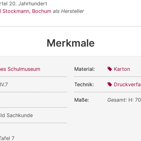
rtel 20. Jahrhundert
ul Stockmann, Bochum
als Hersteller
Merkmale
ches Schulmuseum
Material:
Karton
V.7
Technik:
Druckverfa
Maße:
Gesamt:
H: 7
ild Sachkunde
Tafel 7