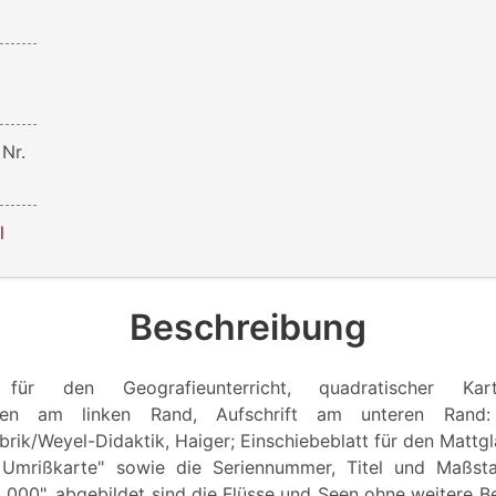
Nr.
l
Beschreibung
l für den Geografieunterricht, quadratischer K
ösen am linken Rand, Aufschrift am unteren Rand:
rik/Weyel-Didaktik, Haiger; Einschiebeblatt für den Mattg
Umrißkarte" sowie die Seriennummer, Titel und Maßsta
0 000", abgebildet sind die Flüsse und Seen ohne weitere 