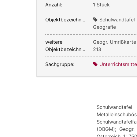
Anzahl:
1 Stück
Objektbezeichnung:
Schulwandtafel
Geografie
weitere
Geogr. Umrißkarte 
Objektbezeichnung:
213
Sachgruppe:
Unterrichtsmitte
Schulwandtafe
Metalleinschub
Schulwandtafelfab
(DBGM); Geogr. 
Österreich, 1: 75