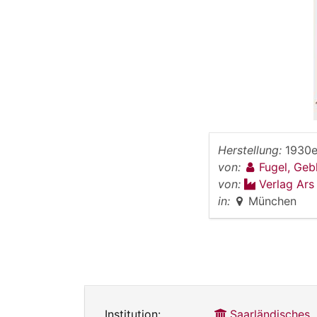
Herstellung:
1930e
von:
Fugel, Ge
von:
Verlag Ars
in:
München
Institution:
Saarländisches