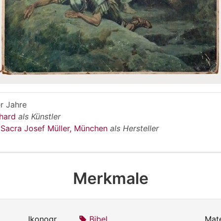
r Jahre
bhard
als Künstler
 Sacra Josef Müller, München
als Hersteller
Merkmale
Ikonografie:
Bibel
Mate