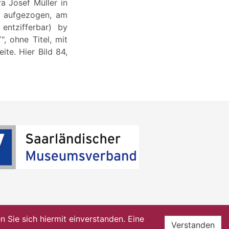
a Josef Müller in
n aufgezogen, am
entzifferbar) by
ohne Titel, mit
te. Hier Bild 84,
Sie sich hiermit einverstanden. Eine
Verstanden