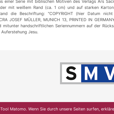
s einer Serie mit biblischen Motiven des Verlags Ars Sacr
ilder mit weißem Rand (ca. 1 cm) und auf starken Karto
Rand die Beschriftung: "COPYRIGHT (hier Datum nicht 
RA JOSEF MÜLLER, MUNICH 13, PRINTED IN GERMANY", 
 mitunter handschriftlichen Seriennummern auf der Rücksei
ie Auferstehung Jesu.
ol Matomo. Wenn Sie durch unsere Seiten surfen, erklären 