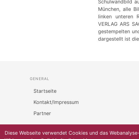
Schulwandbild au
München, alle B
linken unteren 
VERLAG ARS SAC
gestempelten und
dargestellt ist d
GENERAL
Startseite
Kontakt/Impressum
Partner
Diese Webseite verwendet Cookies und das Webanalyse-To