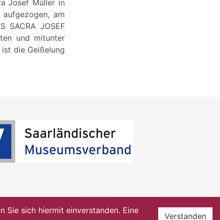
a Josef Müller in
n aufgezogen, am
ARS SACRA JOSEF
ten und mitunter
 ist die Geißelung
Sie sich hiermit einverstanden. Eine
Verstanden