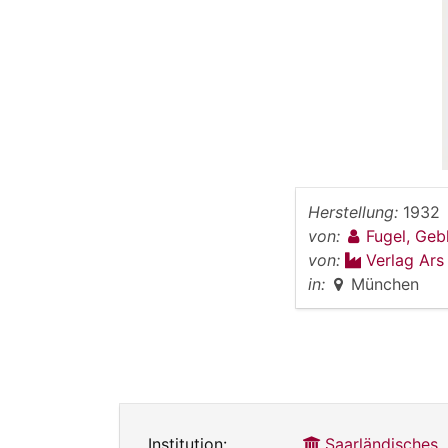
Herstellung:
1932
von:
Fugel, Ge
von:
Verlag Ars
in:
München
Institution:
Saarländisches