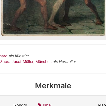
bhard
als Künstler
 Sacra Josef Müller, München
als Hersteller
Merkmale
Ikonografie:
Bibel
Mate