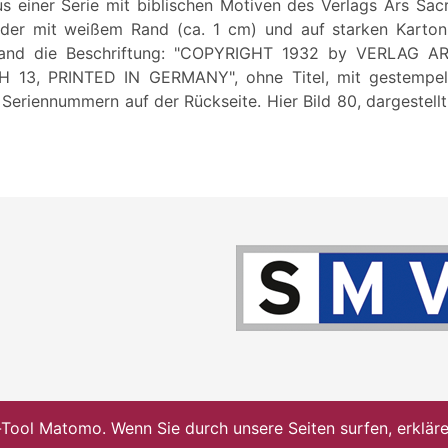
s einer Serie mit biblischen Motiven des Verlags Ars Sacr
ilder mit weißem Rand (ca. 1 cm) und auf starken Karto
 Rand die Beschriftung: "COPYRIGHT 1932 by VERLAG 
13, PRINTED IN GERMANY", ohne Titel, mit gestempel
 Seriennummern auf der Rückseite. Hier Bild 80, dargestellt
ol Matomo. Wenn Sie durch unsere Seiten surfen, erklären 