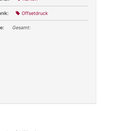
nik:
Offsetdruck
e:
Gesamt: