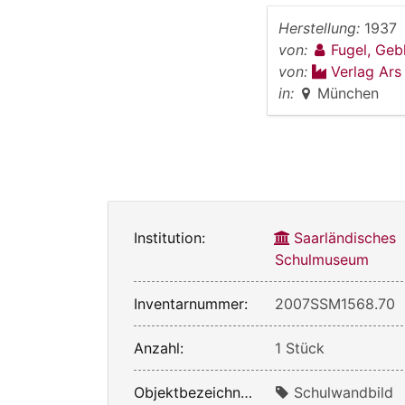
Herstellung:
1937
von:
Fugel, Ge
von:
Verlag Ars
in:
München
Institution:
Saarländisches
Schulmuseum
Inventarnummer:
2007SSM1568.70
Anzahl:
1 Stück
Objektbezeichnung:
Schulwandbild