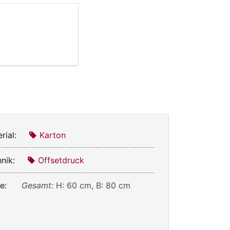
rial:
Karton
nik:
Offsetdruck
e:
Gesamt:
H: 60 cm, B: 80 cm