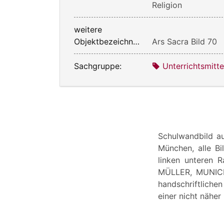
Religion
weitere
Objektbezeichnung:
Ars Sacra Bild 70
Sachgruppe:
Unterrichtsmitte
Schulwandbild au
München, alle B
linken unteren
MÜLLER, MUNICH 
handschriftliche
einer nicht nähe