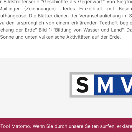
r Bildstreifenserie "Geschichte als Gegenwart" von Siegfr
illinger (Zeichnungen). Jedes Einzelblatt mit Besch
ufhängeöse. Die Blätter dienen der Veranschaulichung im Si
urden ursprünglich von einem erklärenden Textheft beglei
stehung der Erde" Bild 1: "Bildung von Wasser und Land". Da
Sonne und unten vulkanische Aktivitäten auf der Erde.
ol Matomo. Wenn Sie durch unsere Seiten surfen, erklären 