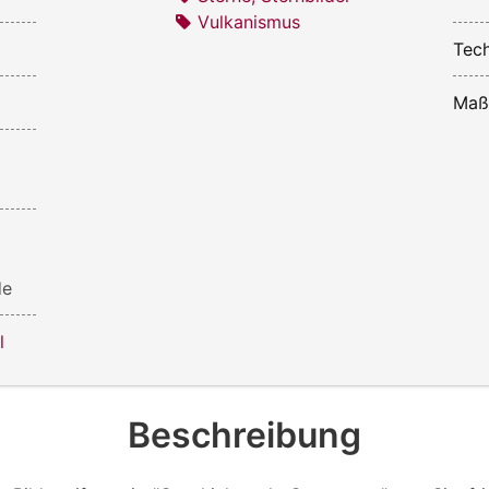
Vulkanismus
Tech
Maß
de
l
Beschreibung