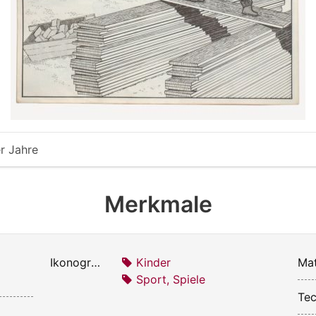
r Jahre
Merkmale
Ikonografie:
Kinder
Mat
Sport, Spiele
Tec