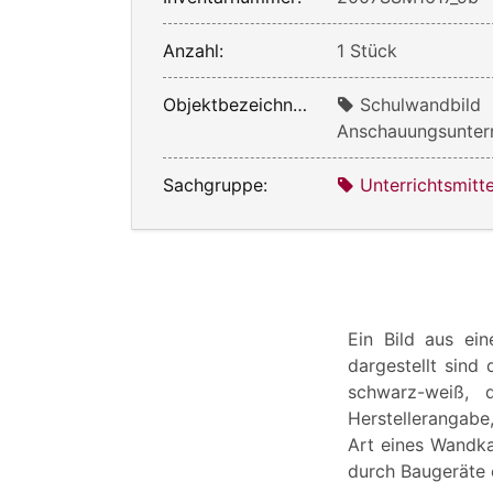
Anzahl:
1 Stück
Objektbezeichnung:
Schulwandbild
Anschauungsunterr
Sachgruppe:
Unterrichtsmitte
Ein Bild aus ei
dargestellt sind 
schwarz-weiß, d
Herstellerangabe
Art eines Wandka
durch Baugeräte o