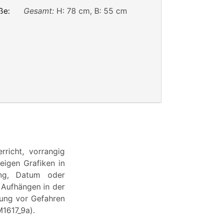
ße:
Gesamt:
H: 78 cm, B: 55 cm
richt, vorrangig
zeigen Grafiken in
tung, Datum oder
 Aufhängen in der
nung vor Gefahren
M1617_9a).