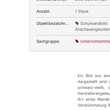
Anzahl:
1 Stück
Objektbezeichnung:
Schulwandbild
Anschauungsunterr
Sachgruppe:
Unterrichtsmitte
Ein Bild aus ei
dargestellt sind 
schwarz-weiß, d
Herstellerangabe
Art eines Wandk
Verstümmelung (R