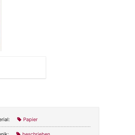
rial:
Papier
nik:
beschrieben