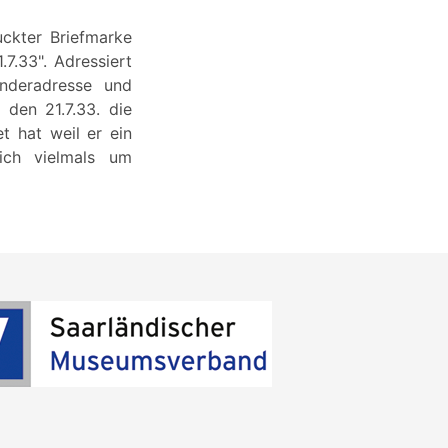
uckter Briefmarke
7.33". Adressiert
enderadresse und
den 21.7.33. die
t hat weil er ein
ich vielmals um