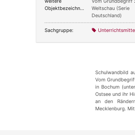
weitere
Vom Grundbegriff 
Objektbezeichnung:
Weltschau (Serie
Deutschland)
Sachgruppe:
Unterrichtsmitte
Schulwandbild au
Vom Grundbegriff
in Bochum (unten
Ostsee und ihr H
an den Rändern
Mecklenburg. Mit