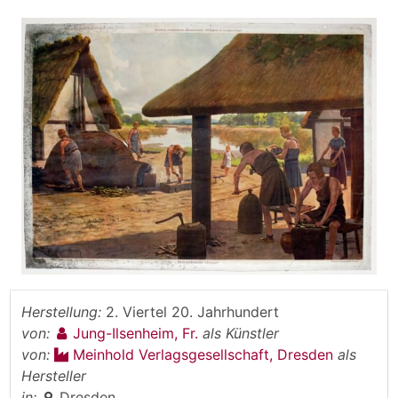
Herstellung:
2. Viertel 20. Jahrhundert
von:
Jung-Ilsenheim, Fr.
als Künstler
von:
Meinhold Verlagsgesellschaft, Dresden
als
Hersteller
in:
Dresden