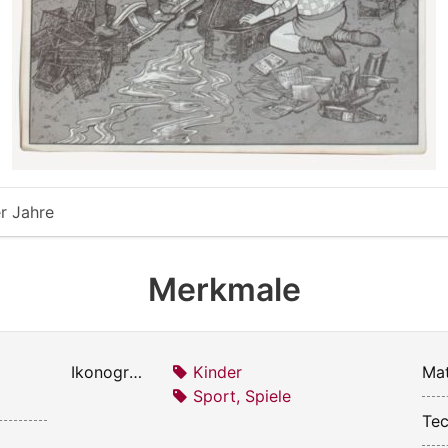
r Jahre
Merkmale
Ikonografie:
Kinder
Mat
Sport, Spiele
Tec