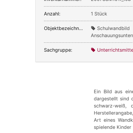
Anzahl:
1 Stück
Objektbezeichnung:
Schulwandbild
Anschauungsunterr
Sachgruppe:
Unterrichtsmitte
Ein Bild aus ei
dargestellt sind 
schwarz-weiß, d
Herstellerangabe
Art eines Wandk
spielende Kinder 