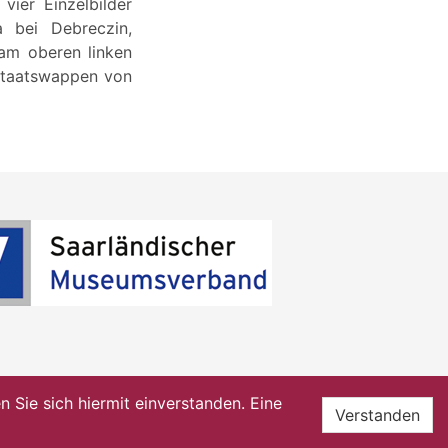
vier Einzelbilder
a bei Debreczin,
 am oberen linken
Staatswappen von
Sie sich hiermit einverstanden. Eine
Verstanden