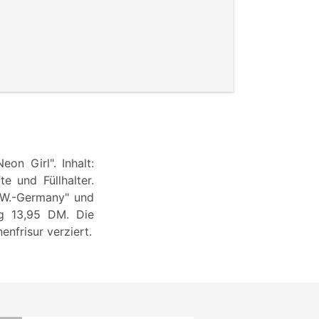
on Girl". Inhalt:
te und Füllhalter.
n W.-Germany" und
ug 13,95 DM. Die
nfrisur verziert.