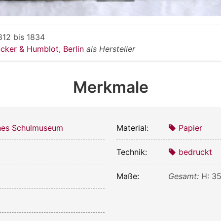
812
bis
1834
cker & Humblot, Berlin
als Hersteller
Merkmale
ches Schulmuseum
Material:
Papier
Technik:
bedruckt
Maße:
Gesamt:
H: 35