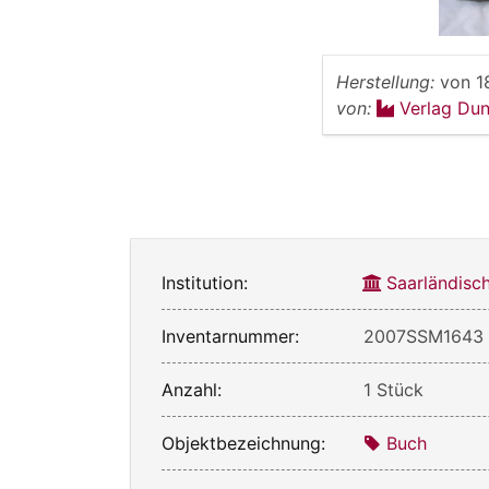
Herstellung:
von
1
von:
Verlag Dun
Institution:
Saarländis
Inventarnummer:
2007SSM1643
Anzahl:
1 Stück
Objektbezeichnung:
Buch