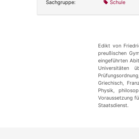
Sachgruppe:
Schule
Edikt von Friedr
preußischen Gymn
eingeführten Abi
Universitäten ü
Prüfungsordnung, 
Griechisch, Fran
Physik, philos
Voraussetzung für
Staatsdienst.