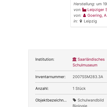
Herstellung:
um 1
von:
Leipziger 
von:
Goering, A
in:
Leipzig
Institution:
Saarländisches
Schulmuseum
Inventarnummer:
2007SSM283.3A
Anzahl:
1 Stück
Objektbezeichnung:
Schulwandbild
Biologie