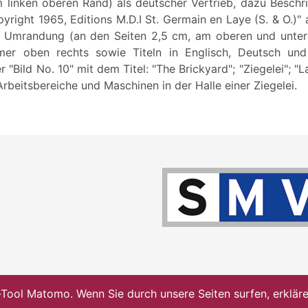
m linken oberen Rand) als deutscher Vertrieb, dazu Beschr
yright 1965, Editions M.D.I St. Germain en Laye (S. & O.)" al
er Umrandung (an den Seiten 2,5 cm, am oberen und unter
mer oben rechts sowie Titeln in Englisch, Deutsch un
 "Bild No. 10" mit dem Titel: "The Brickyard"; "Ziegelei"; "L
 Arbeitsbereiche und Maschinen in der Halle einer Ziegelei.
ol Matomo. Wenn Sie durch unsere Seiten surfen, erklären 