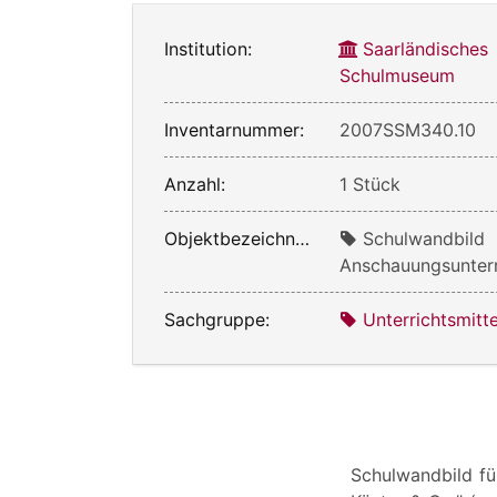
Institution:
Saarländisches
Schulmuseum
Inventarnummer:
2007SSM340.10
Anzahl:
1 Stück
Objektbezeichnung:
Schulwandbild
Anschauungsunterr
Sachgruppe:
Unterrichtsmitte
Schulwandbild für