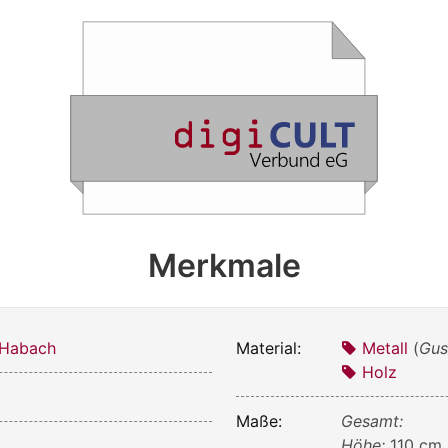
Merkmale
 Habach
Material:
Metall
(
Gus
Holz
Maße:
Gesamt:
Höhe:
110 cm