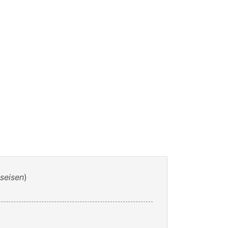
seisen
)