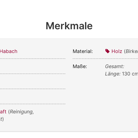
Merkmale
 Habach
Material:
Holz
(
Birke
Maße:
Gesamt:
Länge:
130 c
aft
(
Reinigung,
t
)