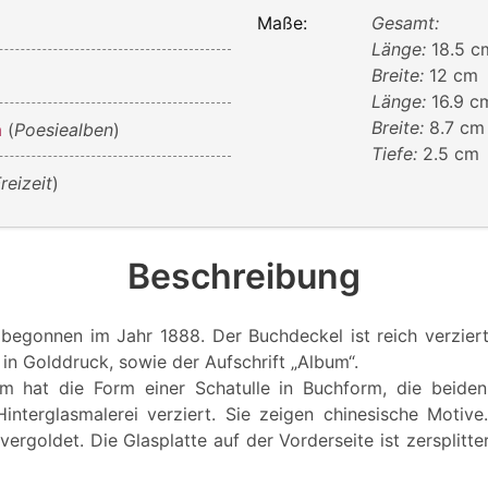
Maße:
Gesamt:
Länge:
18.5 c
Breite:
12 cm
Länge:
16.9 c
Breite:
8.7 cm
m
(
Poesiealben
)
Tiefe:
2.5 cm
reizeit
)
Beschreibung
egonnen im Jahr 1888. Der Buchdeckel ist reich verziert
 in Golddruck, sowie der Aufschrift „Album“.
m hat die Form einer Schatulle in Buchform, die beiden
Hinterglasmalerei verziert. Sie zeigen chinesische Motive
vergoldet. Die Glasplatte auf der Vorderseite ist zersplitter