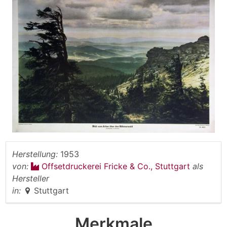
Herstellung:
1953
von:
Offsetdruckerei Fricke & Co., Stuttgart
als
Hersteller
in:
Stuttgart
Merkmale