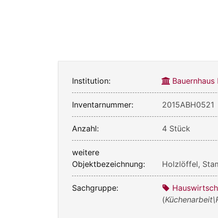
Institution:
Bauernhaus
Inventarnummer:
2015ABH0521
Anzahl:
4 Stück
weitere
Objektbezeichnung:
Holzlöffel, St
Sachgruppe:
Hauswirtsch
(
Küchenarbeit\