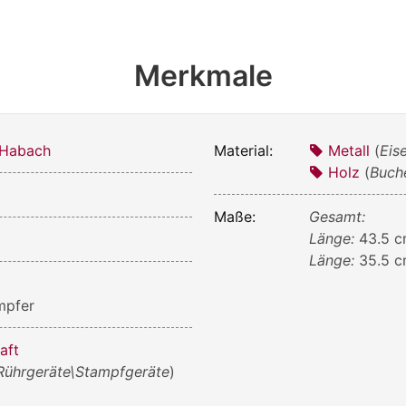
Merkmale
 Habach
Material:
Metall
(
Eis
Holz
(
Buch
Maße:
Gesamt:
Länge:
43.5 
Länge:
35.5 
ampfer
aft
Rührgeräte\Stampfgeräte
)