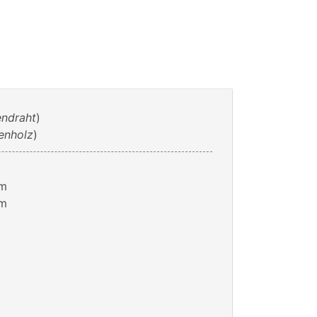
endraht
)
enholz
)
cm
cm