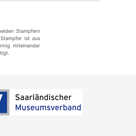
 beiden Stampfern
 Stampfer ist aus
örmig miteinander
igt.