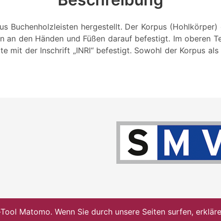
aus Buchenholzleisten hergestellt. Der Korpus (Hohlkörper) 
ln an den Händen und Füßen darauf befestigt. Im oberen Tei
tte mit der Inschrift „INRI“ befestigt. Sowohl der Korpus als
ol Matomo. Wenn Sie durch unsere Seiten surfen, erklären 