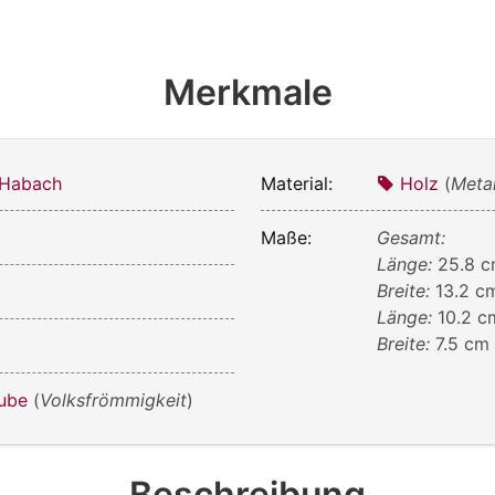
Merkmale
 Habach
Material:
Holz
(
Metal
Maße:
Gesamt:
Länge:
25.8 
Breite:
13.2 c
Länge:
10.2 c
Breite:
7.5 cm
aube
(
Volksfrömmigkeit
)
Beschreibung