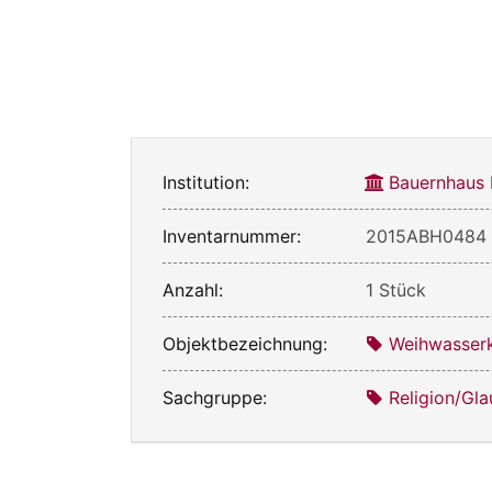
Institution:
Bauernhaus
Inventarnummer:
2015ABH0484
Anzahl:
1 Stück
Objektbezeichnung:
Weihwasserk
Sachgruppe:
Religion/Gl