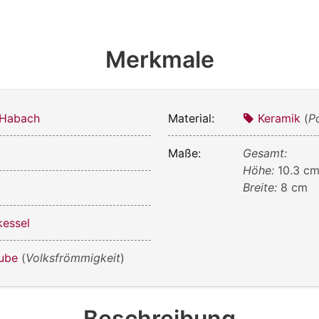
Merkmale
 Habach
Material:
Keramik
(
P
Maße:
Gesamt:
Höhe:
10.3 c
Breite:
8 cm
essel
aube
(
Volksfrömmigkeit
)
Beschreibung