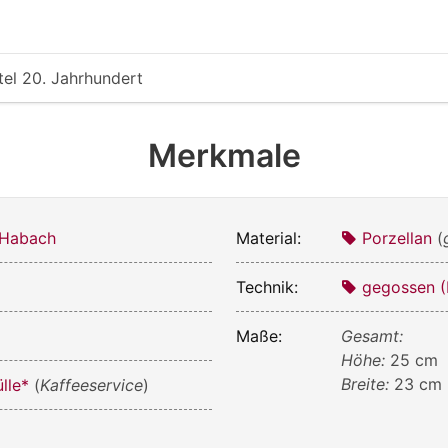
ttel 20. Jahrhundert
Merkmale
 Habach
Material:
Porzellan
(
Technik:
gegossen (
Maße:
Gesamt:
Höhe:
25 cm
Breite:
23 cm
ülle*
(
Kaffeeservice
)