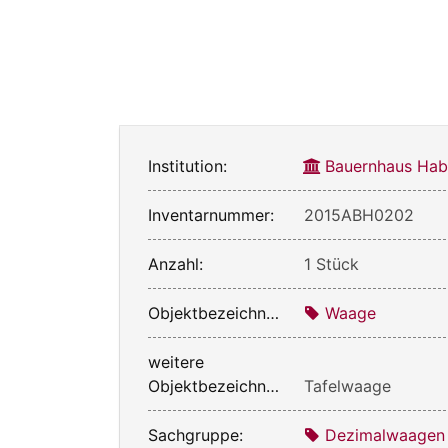
Institution:
Bauernhaus Ha
Inventarnummer:
2015ABH0202
Anzahl:
1 Stück
Objektbezeichnung:
Waage
weitere
Objektbezeichnung:
Tafelwaage
Sachgruppe:
Dezimalwaagen