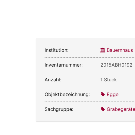
Institution:
Bauernhaus
Inventarnummer:
2015ABH0192
Anzahl:
1 Stück
Objektbezeichnung:
Egge
Sachgruppe:
Grabegerät