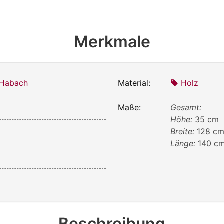
Merkmale
 Habach
Material:
Holz
Maße:
Gesamt:
Höhe:
35 cm
Breite:
128 c
Länge:
140 c
e
Beschreibung