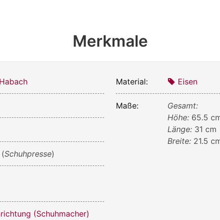
Merkmale
 Habach
Material:
Eisen
Maße:
Gesamt:
Höhe:
65.5 c
Länge:
31 cm
Breite:
21.5 c
(
Schuhpresse
)
nrichtung (Schuhmacher)