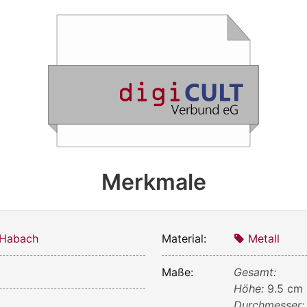
Merkmale
 Habach
Material:
Metall
Maße:
Gesamt:
Höhe:
9.5 cm
Durchmesser