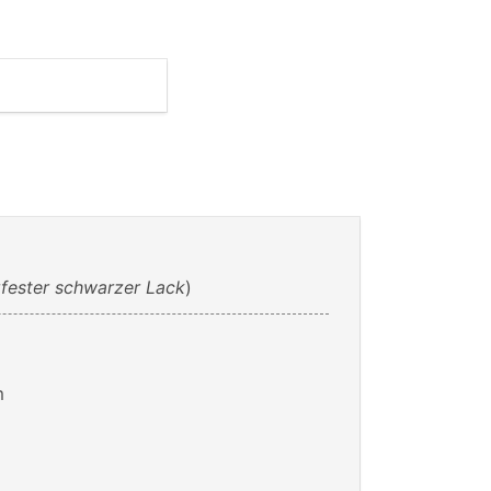
rfester schwarzer Lack
)
m