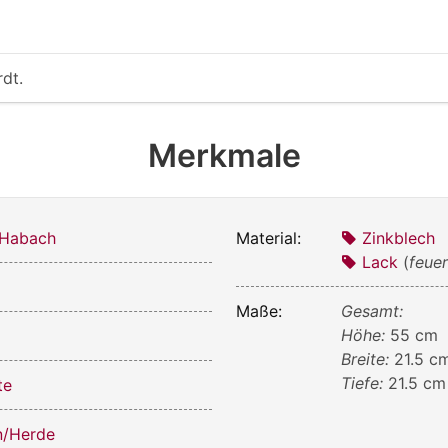
rdt.
Merkmale
 Habach
Material:
Zinkblech
Lack
(
feue
Maße:
Gesamt:
Höhe:
55 cm
Breite:
21.5 c
Tiefe:
21.5 cm
te
n/Herde