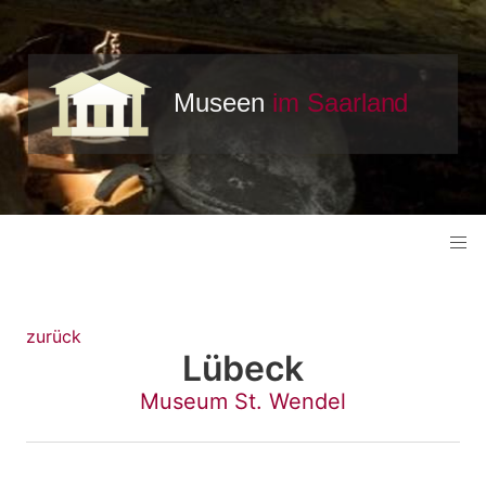
zurück
Lübeck
Museum St. Wendel