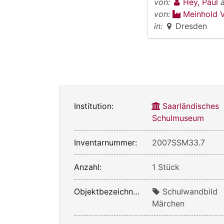
von:
Hey, Paul
von:
Meinhold V
in:
Dresden
Institution:
Saarländisches
Schulmuseum
Inventarnummer:
2007SSM33.7
Anzahl:
1 Stück
Objektbezeichnung:
Schulwandbild
Märchen