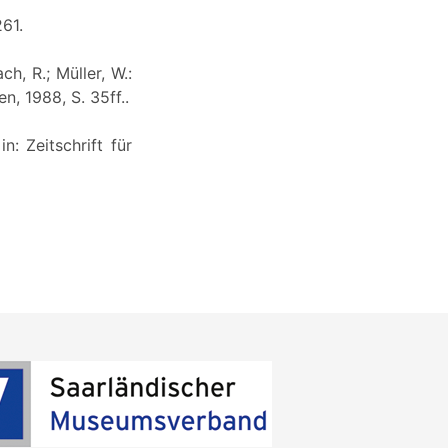
261.
h, R.; Müller, W.:
, 1988, S. 35ff..
n: Zeitschrift für