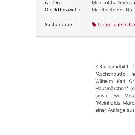
weitere
Meinholds Deutsc
Objektbezeichnung:
Märchenbilder No.
Sachgruppe:
Unterrichtsmitte
Schulwandbild
"Aschenputtel"
Wilhelm Karl G
Hausmärchen" (e
sowie zwei Meta
"Meinholds Märch
einer Auflage aus