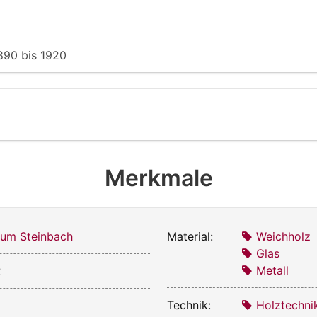
890
bis
1920
Merkmale
um Steinbach
Material:
Weichholz
Glas
Metall
2
Technik:
Holztechni