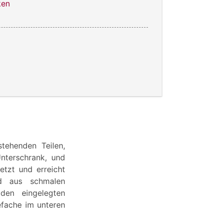
ken
m
tehenden Teilen,
Unterschrank, und
etzt und erreicht
nd aus schmalen
den eingelegten
efache im unteren