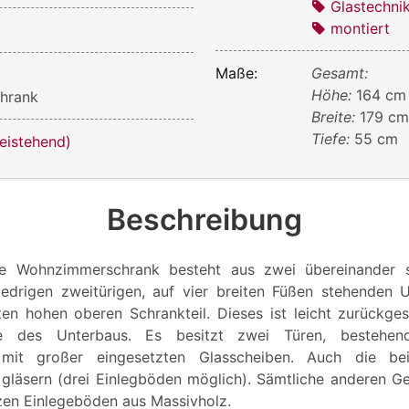
Glastechni
montiert
Maße:
Gesamt:
Höhe:
164 cm
hrank
Breite:
179 c
Tiefe:
55 cm
reistehend)
Beschreibung
e Wohnzimmerschrank besteht aus zwei übereinander s
edrigen zweitürigen, auf vier breiten Füßen stehenden 
en hohen oberen Schrankteil. Dieses ist leicht zurückges
te des Unterbaus. Es besitzt zwei Türen, bestehe
mit großer eingesetzten Glasscheiben. Auch die bei
gläsern (drei Einlegböden möglich). Sämtliche anderen G
tzen Einlegeböden aus Massivholz.