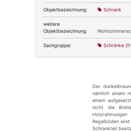
Objektbezeichnung:
Schrank
weitere
Objektbezeichnung:
Wohnzimmersc
Sachgruppe:
Schränke (f
Der dunkelbraun
nämlich einem ni
einem aufgesetzt
nicht die Brei
Holzrahmungen 
Regalböden sind 
Schrankteil besi