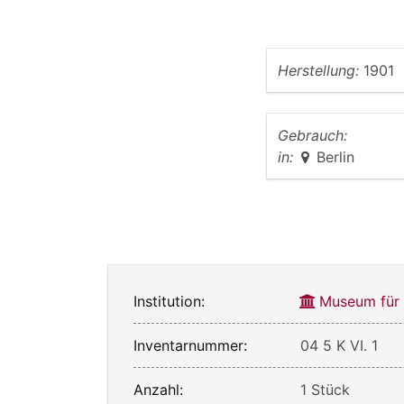
Herstellung:
1901
Gebrauch:
in:
Berlin
Institution:
Museum für
Inventarnummer:
04 5 K VI. 1
Anzahl:
1 Stück