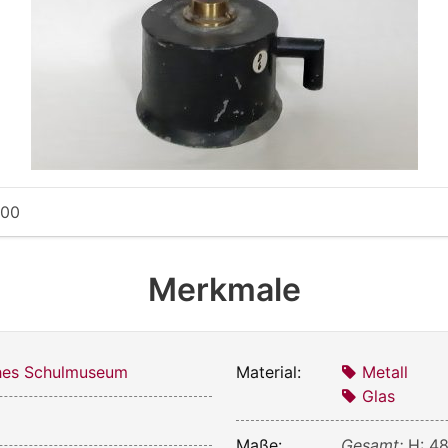
900
Merkmale
ches Schulmuseum
Material:
Metall
Glas
Maße:
Gesamt:
H: 4